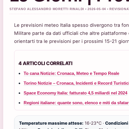
STEFANO ALESSANDRO MORETTI RINALDI • 2026-05-04 • REVISIONA
Le previsioni meteo Italia spesso divergono tra font
Militare parte da dati ufficiali che altre piattafo
orientarti tra le previsioni per i prossimi 15-21 gio
4 ARTICOLI CORRELATI
To cana Notizie: Cronaca, Meteo e Tempo Reale
Torino Notizie – Cronaca, Incidenti e Record Turistic
Space Economy Italia: fatturato 4,5 miliardi nel 2024
Regioni italiane: quante sono, elenco e miti da sfata
Temperature massime attese:
16-23°C ·
Condizioni 