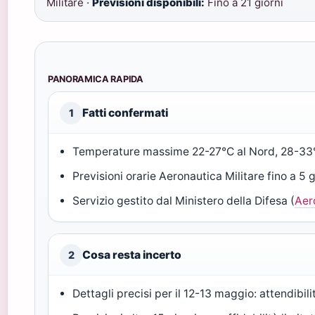
Militare ·
Previsioni disponibili:
Fino a 21 giorni
PANORAMICA RAPIDA
Fatti confermati
1
Temperature massime 22-27°C al Nord, 28-33°
Previsioni orarie Aeronautica Militare fino a 5 g
Servizio gestito dal Ministero della Difesa (
Aer
Cosa resta incerto
2
Dettagli precisi per il 12-13 maggio: attendibil